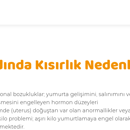
ında Kısırlık Nedenl
nal bozukluklar; yumurta gelişimini, salınımını 
şmesini engelleyen hormon düzeyleri
de (uterus) doğuştan var olan anormallikler vey
 kilo problemi; aşırı kilo yumurtlamaya engel olara
lmektedir.