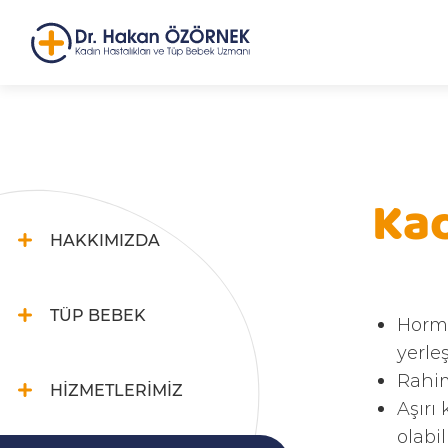
Kad
HAKKIMIZDA
TÜP BEBEK
Hormo
yerle
Rahim
HİZMETLERİMİZ
Aşırı
olabi