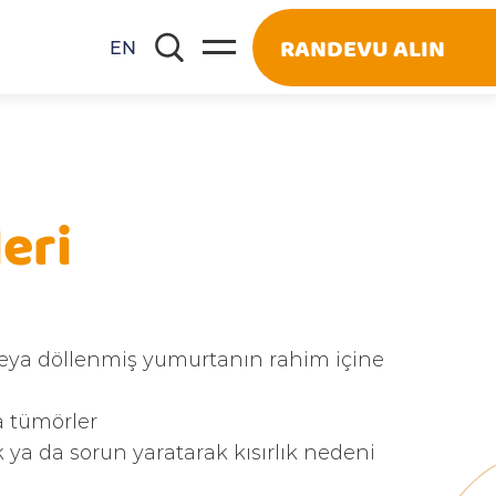
RANDEVU ALIN
EN
eri
veya döllenmiş yumurtanın rahim içine
a tümörler
k ya da sorun yaratarak kısırlık nedeni