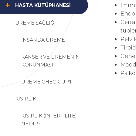
İmmün
HASTA KÜTÜPHANESİ
Endom
Cerra
ÜREME SAĞLIĞI
tüpler
Pelvi
İNSANDA ÜREME
Tiroi
Genet
KANSER VE ÜREMENİN
Madde
KORUNMASI
Psiko
ÜREME CHECK-UP'I
KISIRLIK
KISIRLIK (İNFERTİLİTE)
NEDİR?