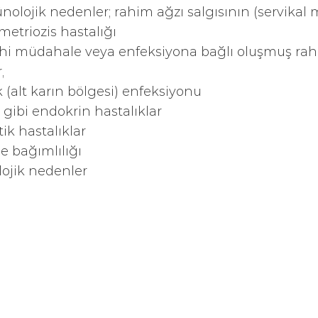
olojik nedenler; rahim ağzı salgısının (servikal
etriozis hastalığı
hi müdahale veya enfeksiyona bağlı oluşmuş rahimd
,
k (alt karın bölgesi) enfeksiyonu
d gibi endokrin hastalıklar
ik hastalıklar
 bağımlılığı
lojik nedenler