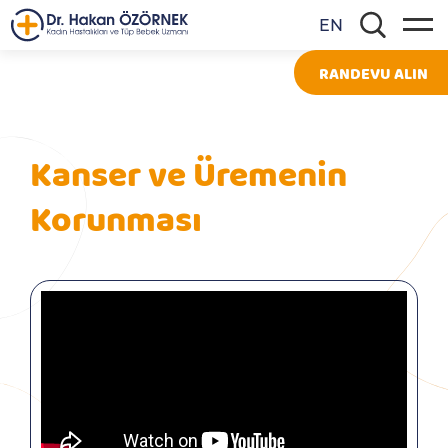
EN
RANDEVU ALIN
Kanser ve Üremenin
Korunması