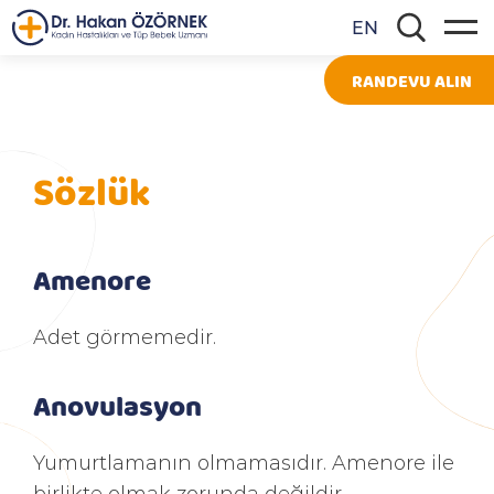
EN
RANDEVU ALIN
Sözlük
Amenore
Adet görmemedir.
Anovulasyon
Yumurtlamanın olmamasıdır. Amenore ile
birlikte olmak zorunda değildir.